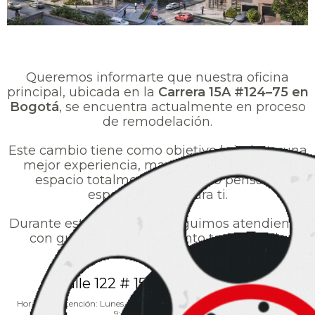
Queremos informarte que nuestra oficina
principal, ubicada en la
Carrera 15A #124–75 en
Bogotá
, se encuentra actualmente en proceso
de remodelación.
Este cambio tiene como objetivo brindarte una
mejor experiencia, mayor comodidad y un
espacio totalmente renovado pensado
especialmente para ti.
Durante este proceso, te seguimos atendiendo
con gusto en nuestro punto temporal de
atención:
Calle 122 # 15 – 16, Oficina 202
Horario de atención: Lunes a Viernes: 7:00 a.m – 4:00 p.m. y Sábados:
9:00 a.m. – 1:00 p.m.