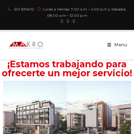
601 6316412
Lunes a Viernes: 7:00 a.m – 4:00 p.m y Sábados:
08:00 a.m – 12:00 p.m
Menú
¡Estamos trabajando para
ofrecerte un mejor servicio!