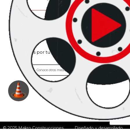
Nuestro compromiso contigo no se
detiene
Gracias por tu comprensión durante este
proceso.
Conoce otros medios de contactárnos
© 2025 Makro Construcciones.
Diseñado y desarrollado